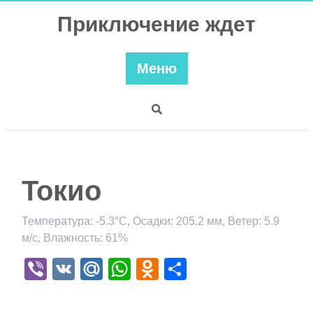
Перейти
Приключение ждет
к
содержимому
Меню
Токио
Температура: -5.3°C, Осадки: 205.2 мм, Ветер: 5.9
м/с, Влажность: 61%
Viber
VK
Mail.Ru
WhatsApp
Odnoklassniki
Отправить