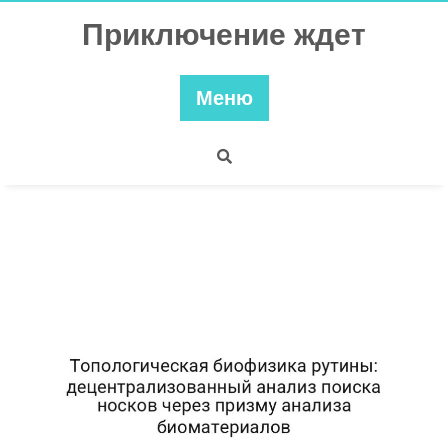
Перейти
Приключение ждет
к
содержимому
Меню