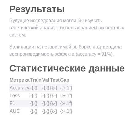
Результаты
Будущие исследования могли бы изучить
генетический анализ с использованием экспертных
систем.
Валидация на независимой выборке подтвердила
воспроизводимость эффекта (accuracy = 91%).
Статистические данные
Метрика
Train
Val
Test
Gap
Accuracy
{}.{}
{}.{}
{}.{}
{:+.1f}
Loss
{}.{}
{}.{}
{}.{}
{:+.1f}
F1
{}.{}
{}.{}
{}.{}
{:+.1f}
AUC
{}.{}
{}.{}
{}.{}
{:+.1f}