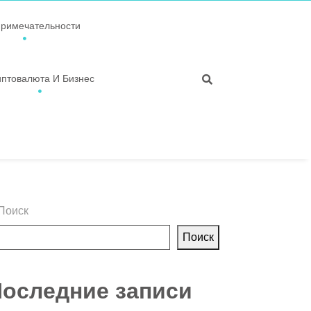
примечательности
иптовалюта И Бизнес
Поиск
Поиск
оследние записи