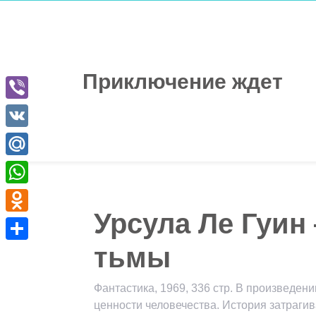
Перейти
к
содержимому
Приключение ждет
Viber
VK
Mail.Ru
WhatsApp
Урсула Ле Гуин
Odnoklassniki
тьмы
Отправить
Фантастика, 1969, 336 стр. В произведе
ценности человечества. История затрагив