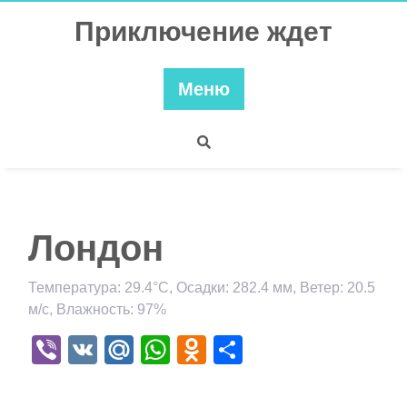
Перейти
Приключение ждет
к
содержимому
Меню
Лондон
Температура: 29.4°C, Осадки: 282.4 мм, Ветер: 20.5
м/с, Влажность: 97%
Viber
VK
Mail.Ru
WhatsApp
Odnoklassniki
Отправить