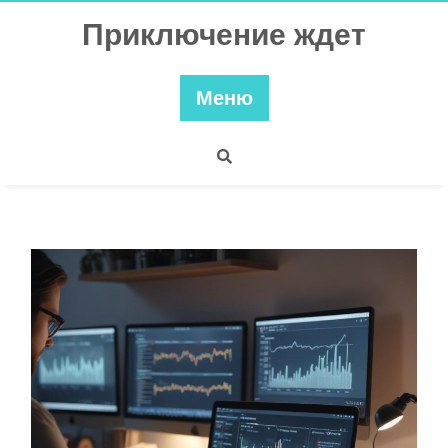
Перейти
Приключение ждет
к
содержимому
Меню