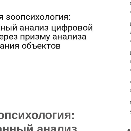
опсихология:
анный анализ