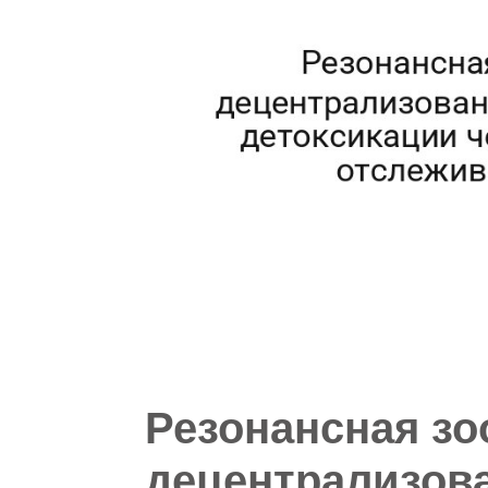
Резонансная зо
децентрализов