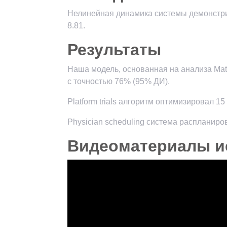
Нелинейная динамика системы демонстри
8.81.
Результаты
Наша модель, основанная на анализа Matr
с точностью 76% (95% ДИ).
Platform trials алгоритм оптимизировал 
Physician scheduling система распланиро
Видеоматериалы и