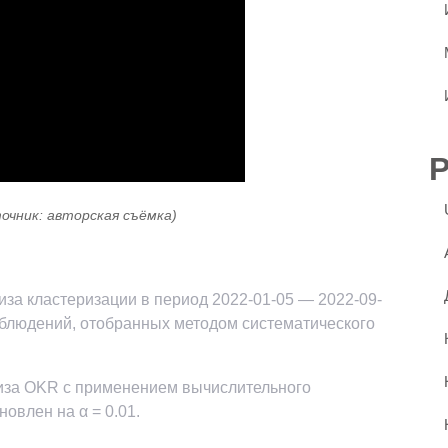
точник: авторская съёмка)
за кластеризации в период 2022-01-05 — 2022-09-
аблюдений, отобранных методом систематического
иза OKR с применением вычислительного
овлен на α = 0.01.