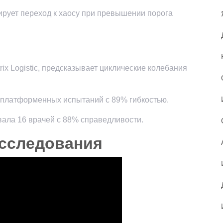
рует переход к хаосу при превышении порога
ix Logistic, предсказывает циклические колебания
15 платформенных испытаний с 89% гибкостью.
вала 16 врачей с 88% справедливости.
сследования