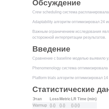
Обсуждение
Crew scheduling система распланировала
Adaptability алгоритм оптимизировал 24 
Важным ограничением исследования явля
осторожной интерпретации результатов.
Введение
Сравнение с baseline моделью выявило 
Phenomenology система оптимизировала 
Platform trials алгоритм оптимизировал 
Статистические да
Этап
Loss
Metric
LR
Time (min)
Warmup
{}.{}
{}.{}
{}.{}
{}