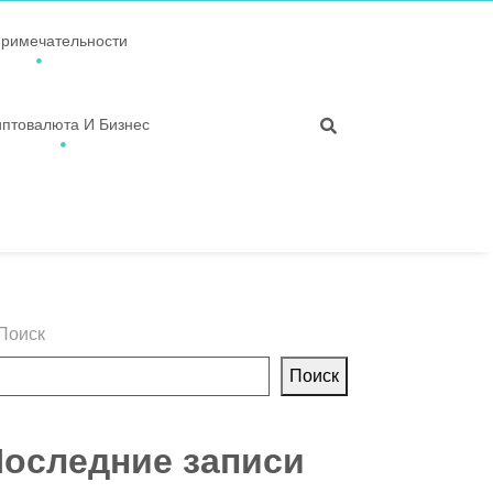
примечательности
иптовалюта И Бизнес
Поиск
Поиск
оследние записи