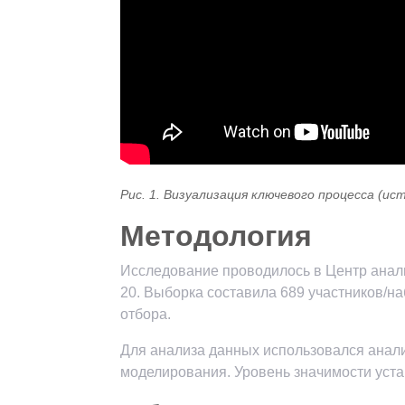
Рис. 1. Визуализация ключевого процесса (ис
Методология
Исследование проводилось в Центр анали
20. Выборка составила 689 участников/н
отбора.
Для анализа данных использовался анал
моделирования. Уровень значимости устан