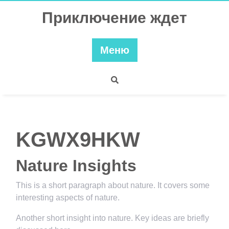
Перейти
Приключение ждет
к
содержимому
Меню
KGWX9HKW
Nature Insights
This is a short paragraph about nature. It covers some
interesting aspects of nature.
Another short insight into nature. Key ideas are briefly