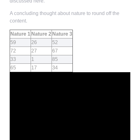
discussed here.
A concluding thought about nature to round off the
content.
Nature 1
Nature 2
Nature 3
59
26
52
72
27
67
33
1
85
65
17
34