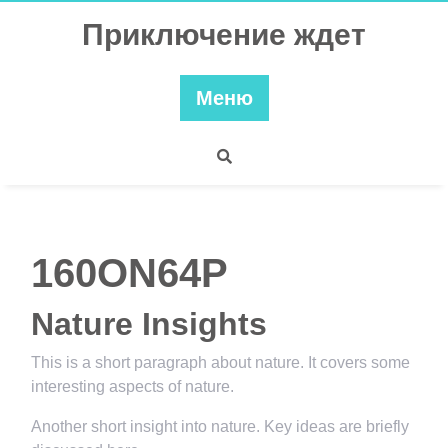
Перейти
Приключение ждет
к
содержимому
Меню
160ON64P
Nature Insights
This is a short paragraph about nature. It covers some
interesting aspects of nature.
Another short insight into nature. Key ideas are briefly