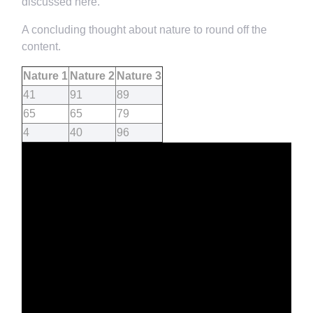
discussed here.
A concluding thought about nature to round off the
content.
Nature 1
Nature 2
Nature 3
41
91
89
65
65
79
4
40
96