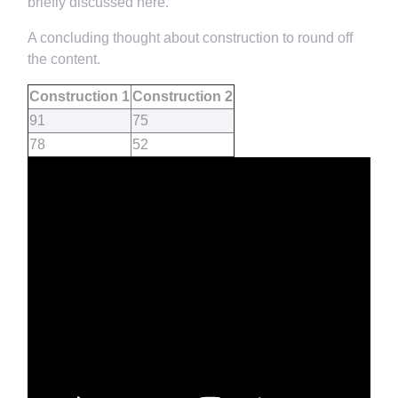
briefly discussed here.
A concluding thought about construction to round off
the content.
Construction 1
Construction 2
91
75
78
52