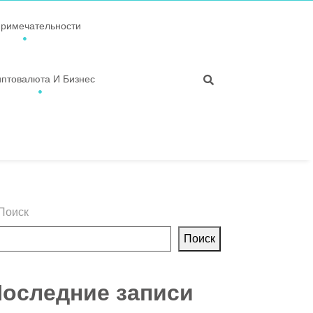
примечательности
иптовалюта И Бизнес
Поиск
Поиск
оследние записи