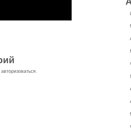
ssniki
авить
рий
о
авторизоваться
.