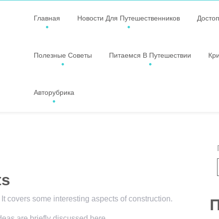
Главная
Новости Для Путешественников
Досто
Полезные Советы
Питаемся В Путешествии
Кр
Авторубрика
ts
 It covers some interesting aspects of construction.
П
ideas are briefly discussed here.