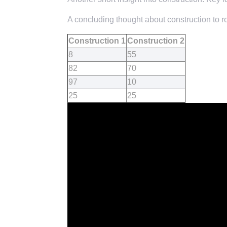
A concluding thought about construction to ro
Construction 1
Construction 2
8
55
82
70
97
10
25
25