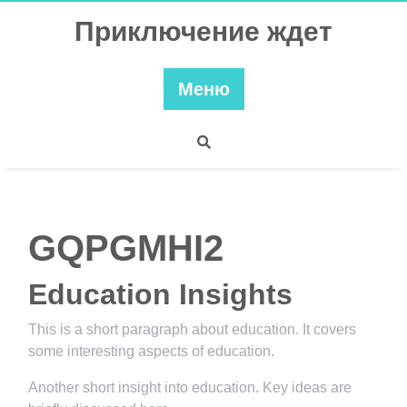
Перейти
Приключение ждет
к
содержимому
Меню
GQPGMHI2
Education Insights
This is a short paragraph about education. It covers
some interesting aspects of education.
Another short insight into education. Key ideas are