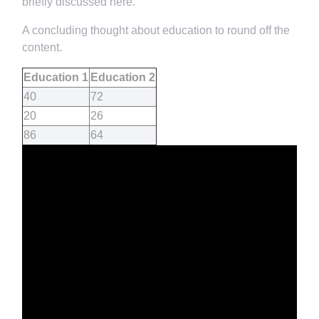
briefly discussed here.
A concluding thought about education to round off the
content.
Education 1
Education 2
40
72
20
26
86
64