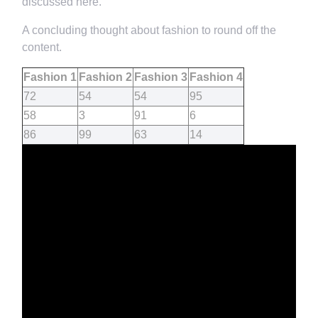
discussed here.
A concluding thought about fashion to round off the
content.
Fashion 1
Fashion 2
Fashion 3
Fashion 4
72
54
54
95
58
3
91
6
86
99
63
14