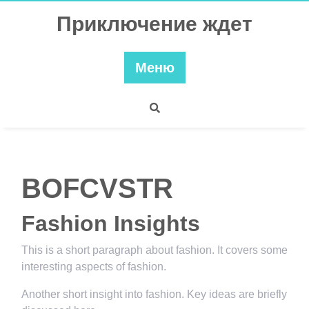
Перейти
Приключение ждет
к
содержимому
Меню
BOFCVSTR
Fashion Insights
This is a short paragraph about fashion. It covers some
interesting aspects of fashion.
Another short insight into fashion. Key ideas are briefly