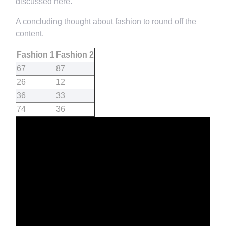
discussed here.
A concluding thought about fashion to round off the
content.
Fashion 1
Fashion 2
67
87
26
12
36
33
74
36