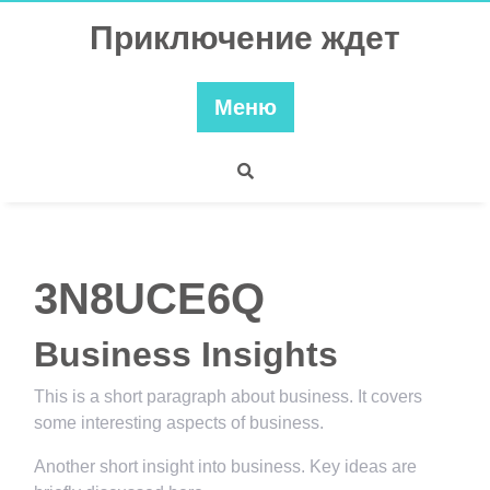
Перейти
Приключение ждет
к
содержимому
Меню
3N8UCE6Q
Business Insights
This is a short paragraph about business. It covers
some interesting aspects of business.
Another short insight into business. Key ideas are