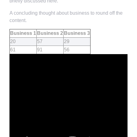
briefly discussed here.
A concluding thought about business to round off the
content.
Business 1
Business 2
Business 3
20
57
29
61
91
56