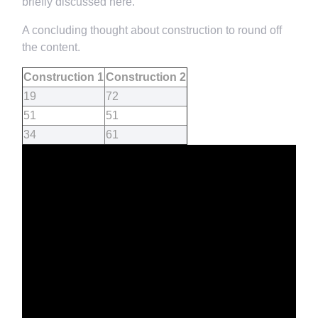
briefly discussed here.
A concluding thought about construction to round off
the content.
Construction 1
Construction 2
19
72
51
51
34
61