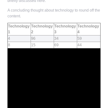
briefly discussed here.
A concluding thought about technology to round off the
content.
Technology
Technology
Technology
Technology
1
2
3
4
4
96
34
59
8
15
69
44