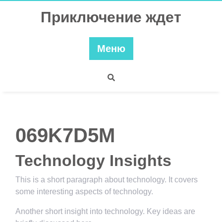
Перейти
Приключение ждет
к
содержимому
Меню
069K7D5M
Technology Insights
This is a short paragraph about technology. It covers
some interesting aspects of technology.
Another short insight into technology. Key ideas are