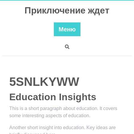
Перейти
Приключение ждет
к
содержимому
Меню
5SNLKYWW
Education Insights
This is a short paragraph about education. It covers
some interesting aspects of education.
Another short insight into education. Key ideas are