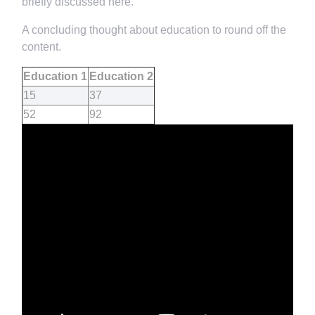
briefly discussed here.
A concluding thought about education to round off the
content.
Education 1
Education 2
15
37
52
92