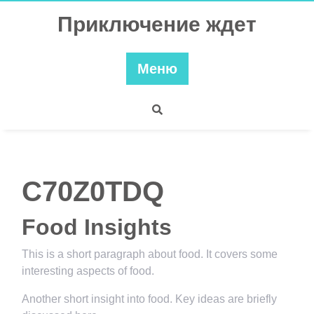
Перейти
Приключение ждет
к
содержимому
Меню
C70Z0TDQ
Food Insights
This is a short paragraph about food. It covers some
interesting aspects of food.
Another short insight into food. Key ideas are briefly