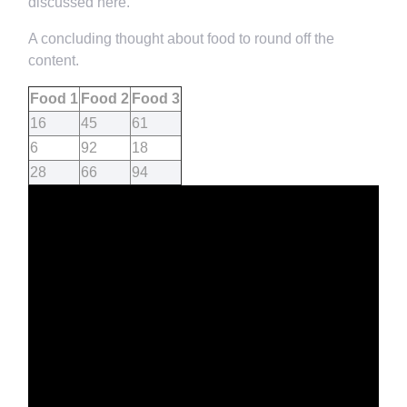
discussed here.
A concluding thought about food to round off the
content.
Food 1
Food 2
Food 3
16
45
61
6
92
18
28
66
94