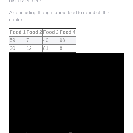
discussed here.
A concluding thought about food to round off the
content.
Food 1
Food 2
Food 3
Food 4
59
7
40
98
20
12
81
8