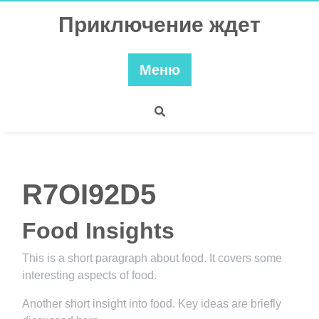
Перейти
Приключение ждет
к
содержимому
Меню
R7OI92D5
Food Insights
This is a short paragraph about food. It covers some
interesting aspects of food.
Another short insight into food. Key ideas are briefly