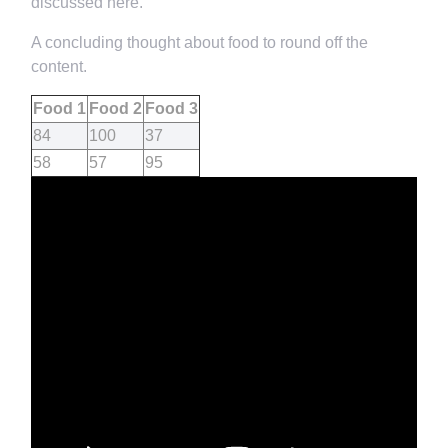
discussed here.
A concluding thought about food to round off the
content.
Food 1
Food 2
Food 3
84
100
37
58
57
95