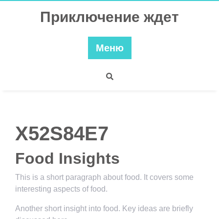
Перейти
Приключение ждет
к
содержимому
Меню
X52S84E7
Food Insights
This is a short paragraph about food. It covers some
interesting aspects of food.
Another short insight into food. Key ideas are briefly