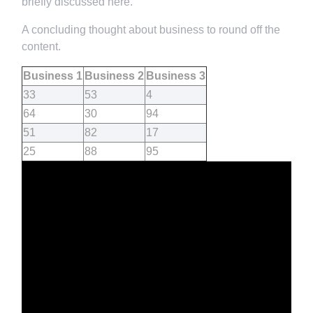
briefly discussed here.
A concluding thought about business to round off the
content.
Business 1
Business 2
Business 3
33
53
4
64
30
94
51
82
17
25
88
95