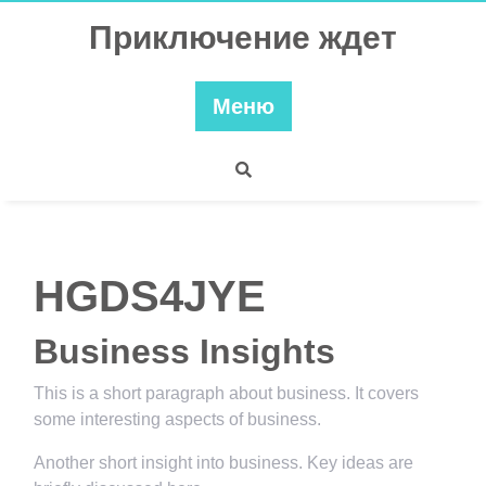
Перейти
Приключение ждет
к
содержимому
Меню
HGDS4JYE
Business Insights
This is a short paragraph about business. It covers
some interesting aspects of business.
Another short insight into business. Key ideas are