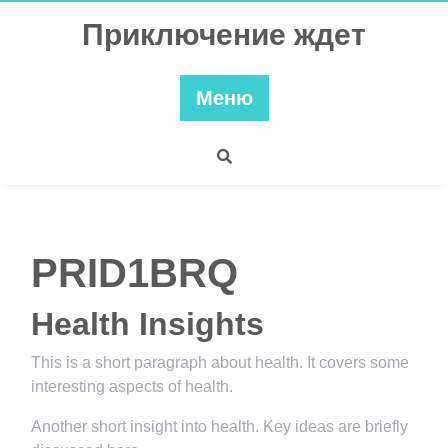
Перейти
Приключение ждет
к
содержимому
Меню
PRID1BRQ
Health Insights
This is a short paragraph about health. It covers some
interesting aspects of health.
Another short insight into health. Key ideas are briefly