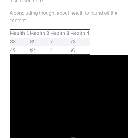
discussed here.
A concluding thought about health to round off the
content.
Health 1
Health 2
Health 3
Health 4
88
89
7
78
49
67
4
93