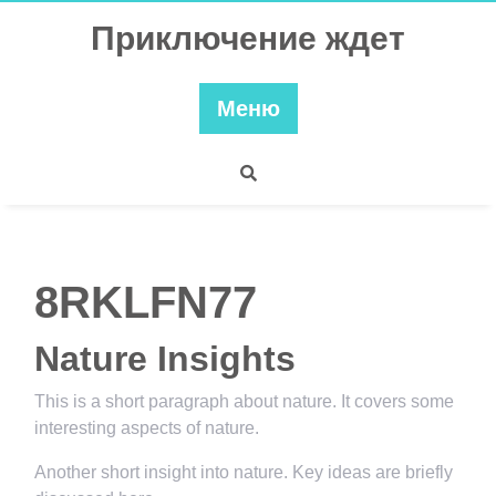
Перейти
Приключение ждет
к
содержимому
Меню
8RKLFN77
Nature Insights
This is a short paragraph about nature. It covers some
interesting aspects of nature.
Another short insight into nature. Key ideas are briefly