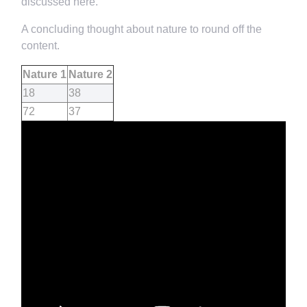
discussed here.
A concluding thought about nature to round off the
content.
Nature 1
Nature 2
18
38
72
37