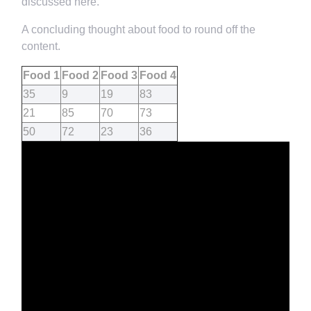
discussed here.
A concluding thought about food to round off the
content.
Food 1
Food 2
Food 3
Food 4
35
9
19
83
21
85
70
73
50
72
23
36