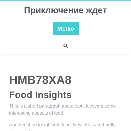
Перейти
Приключение ждет
к
содержимому
Меню
HMB78XA8
Food Insights
This is a short paragraph about food. It covers some
interesting aspects of food.
Another short insight into food. Key ideas are briefly