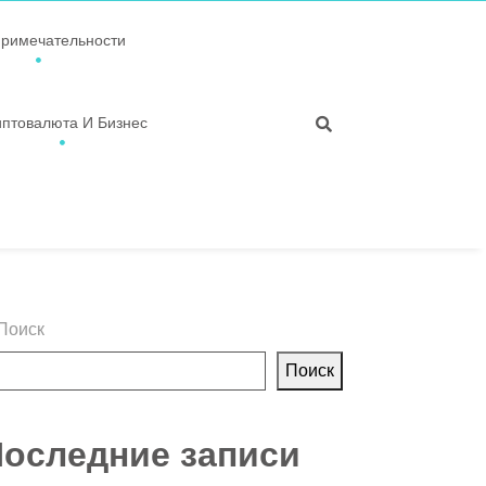
примечательности
иптовалюта И Бизнес
Поиск
Поиск
оследние записи