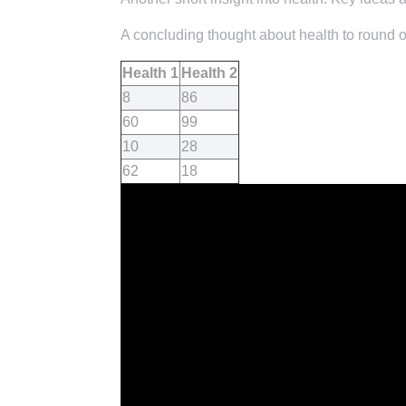
A concluding thought about health to round of
Health 1
Health 2
8
86
60
99
10
28
62
18