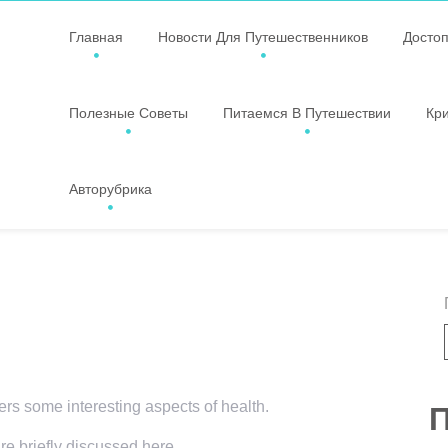
Главная
Новости Для Путешественников
Досто
Полезные Советы
Питаемся В Путешествии
Кр
Авторубрика
vers some interesting aspects of health.
П
re briefly discussed here.