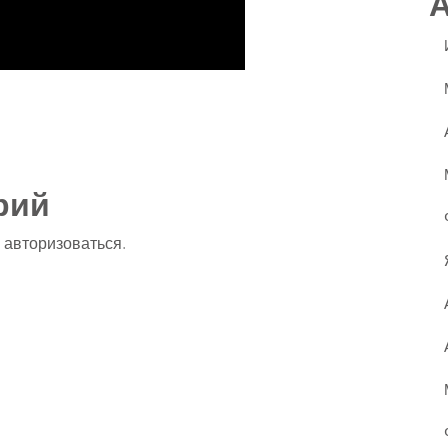
ssniki
авить
рий
о
авторизоваться
.