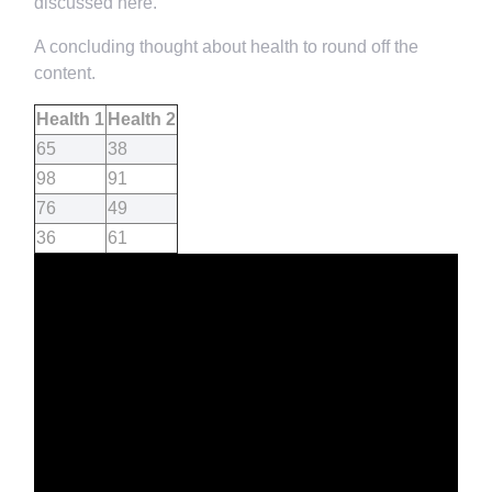
discussed here.
A concluding thought about health to round off the
content.
Health 1
Health 2
65
38
98
91
76
49
36
61