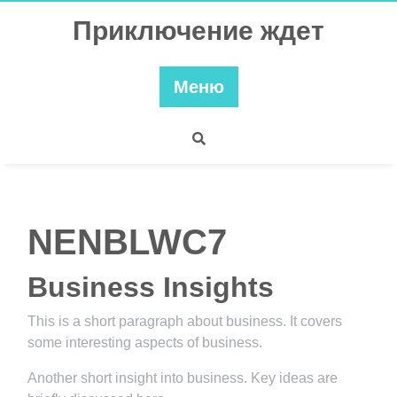
Перейти
Приключение ждет
к
содержимому
Меню
NENBLWC7
Business Insights
This is a short paragraph about business. It covers
some interesting aspects of business.
Another short insight into business. Key ideas are