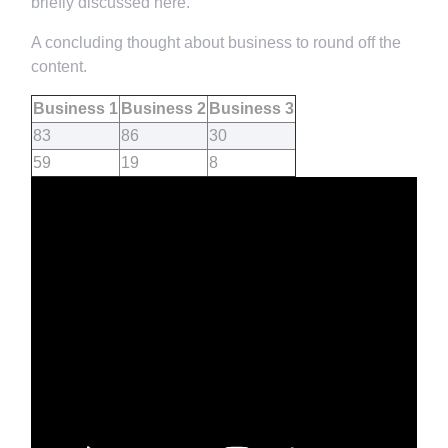
briefly discussed here.
A concluding thought about business to round off the
content.
Business 1
Business 2
Business 3
83
86
30
59
19
8