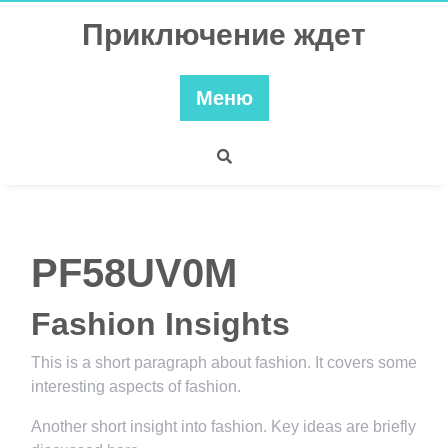
Перейти
Приключение ждет
к
содержимому
Меню
PF58UV0M
Fashion Insights
This is a short paragraph about fashion. It covers some
interesting aspects of fashion.
Another short insight into fashion. Key ideas are briefly