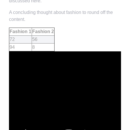
discussed here.
A concluding thought about fashion to round off the
content.
Fashion 1
Fashion 2
72
56
94
8