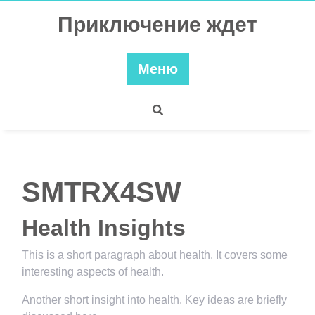
Перейти
Приключение ждет
к
содержимому
Меню
SMTRX4SW
Health Insights
This is a short paragraph about health. It covers some
interesting aspects of health.
Another short insight into health. Key ideas are briefly