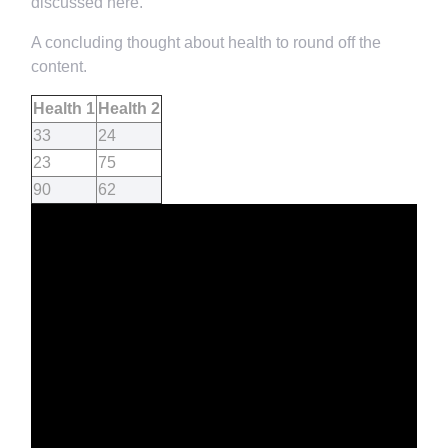
discussed here.
A concluding thought about health to round off the
content.
Health 1
Health 2
33
24
23
75
90
62