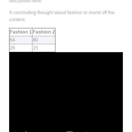
discussed here.
A concluding thought about fashion to round off the
content.
Fashion 1
Fashion 2
64
80
26
15