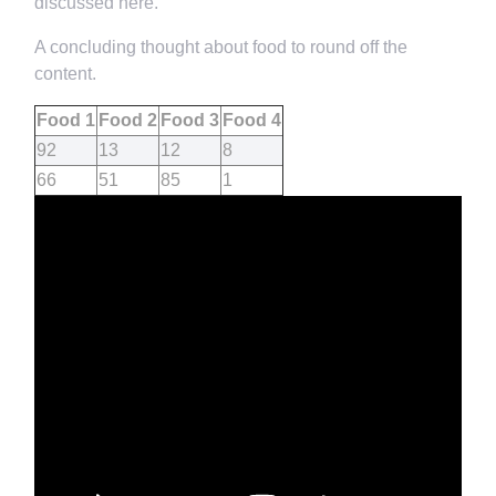
discussed here.
A concluding thought about food to round off the
content.
Food 1
Food 2
Food 3
Food 4
92
13
12
8
66
51
85
1