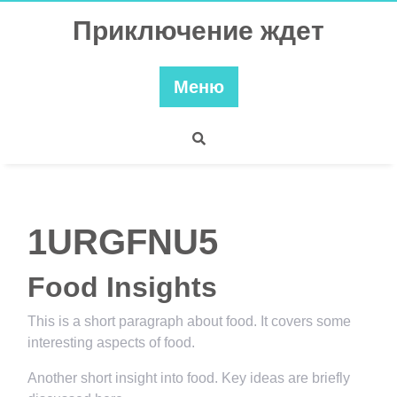
Перейти
Приключение ждет
к
содержимому
Меню
1URGFNU5
Food Insights
This is a short paragraph about food. It covers some
interesting aspects of food.
Another short insight into food. Key ideas are briefly