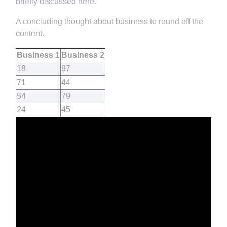
briefly discussed here.
A concluding thought about business to round off the
content.
Business 1
Business 2
18
97
71
44
54
79
24
45