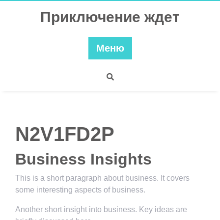
Перейти
Приключение ждет
к
содержимому
Меню
N2V1FD2P
Business Insights
This is a short paragraph about business. It covers
some interesting aspects of business.
Another short insight into business. Key ideas are