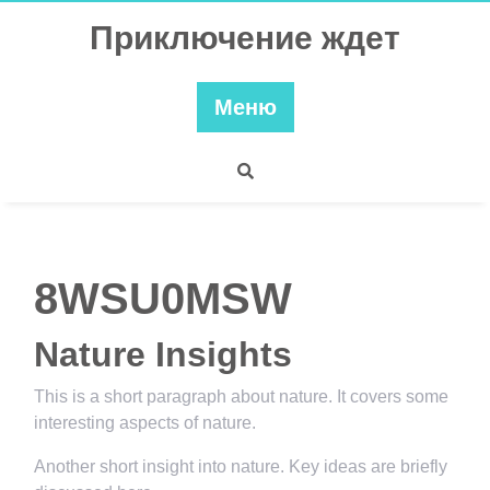
Перейти
Приключение ждет
к
содержимому
Меню
8WSU0MSW
Nature Insights
This is a short paragraph about nature. It covers some
interesting aspects of nature.
Another short insight into nature. Key ideas are briefly