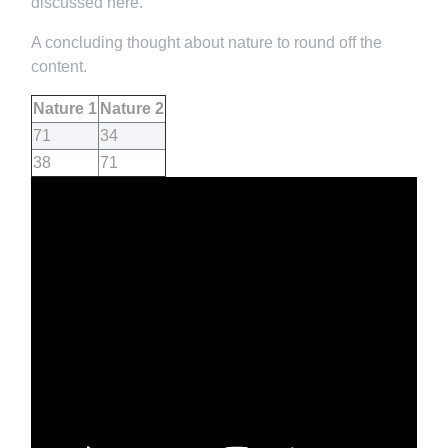
discussed here.
A concluding thought about nature to round off the
content.
Nature 1
Nature 2
71
34
38
71