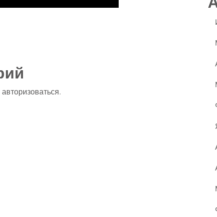
ssniki
авить
рий
о
авторизоваться
.