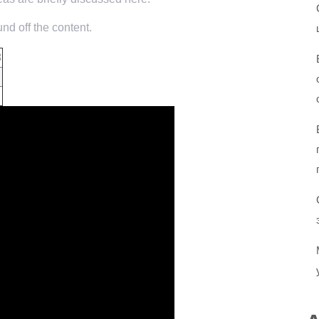
nd off the content.
3