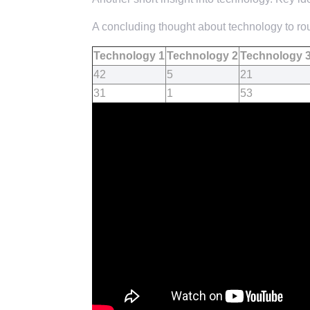
A concluding thought about technology to rou
Technology 1
Technology 2
Technology 
42
5
21
31
1
53