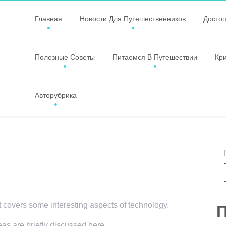
Главная
Новости Для Путешественников
Досто
Полезные Советы
Питаемся В Путешествии
Кр
Авторубрика
t covers some interesting aspects of technology.
П
eas are briefly discussed here.