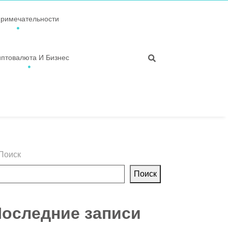
примечательности
иптовалюта И Бизнес
Поиск
Поиск
оследние записи