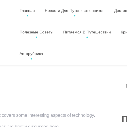
Главная
Новости Для Путешественников
Досто
Полезные Советы
Питаемся В Путешествии
Кр
Авторубрика
t covers some interesting aspects of technology.
П
eas are briefly discussed here.