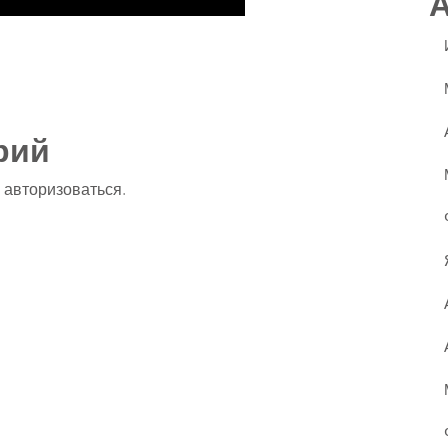
ssniki
авить
рий
о
авторизоваться
.