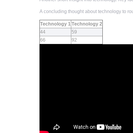
A concluding thought about technology to rou
Technology 1
Technology 2
44
59
66
92