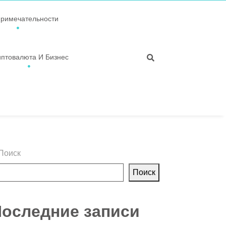
примечательности
иптовалюта И Бизнес
Поиск
Поиск
оследние записи