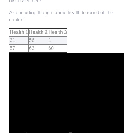
discussed here.
A concluding thought about health to round off the
content.
Health 1
Health 2
Health 3
31
56
1
57
63
60