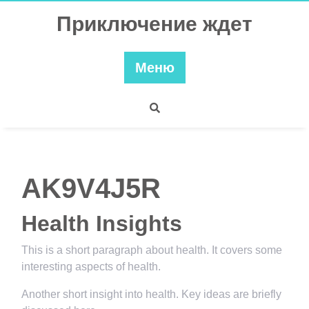
Перейти
Приключение ждет
к
содержимому
Меню
AK9V4J5R
Health Insights
This is a short paragraph about health. It covers some
interesting aspects of health.
Another short insight into health. Key ideas are briefly