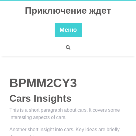
Перейти
Приключение ждет
к
содержимому
Меню
BPMM2CY3
Cars Insights
This is a short paragraph about cars. It covers some
interesting aspects of cars.
Another short insight into cars. Key ideas are briefly