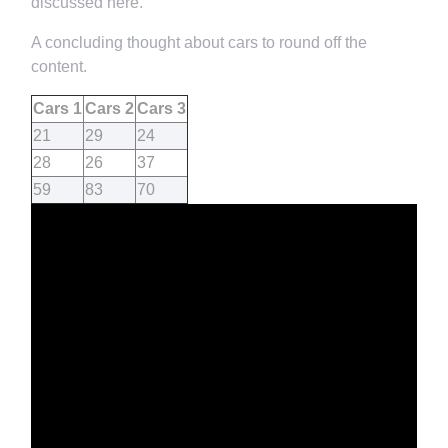
discussed here.
A concluding thought about cars to round off the
content.
Cars 1
Cars 2
Cars 3
21
29
24
28
26
37
59
83
70