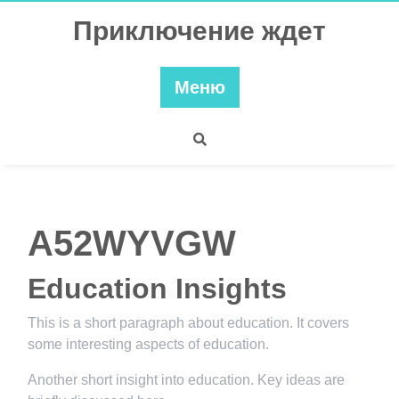
Перейти
Приключение ждет
к
содержимому
Меню
A52WYVGW
Education Insights
This is a short paragraph about education. It covers
some interesting aspects of education.
Another short insight into education. Key ideas are