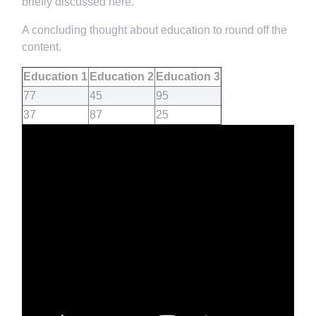
briefly discussed here.
A concluding thought about education to round off the
content.
Education 1
Education 2
Education 3
77
45
95
37
87
25