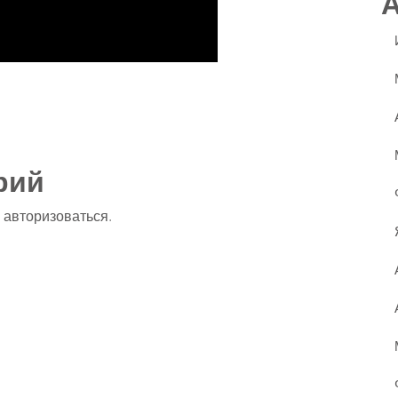
ssniki
авить
рий
о
авторизоваться
.