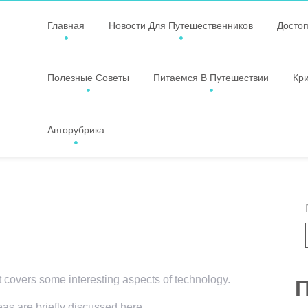
Главная
Новости Для Путешественников
Досто
Полезные Советы
Питаемся В Путешествии
Кр
Авторубрика
t covers some interesting aspects of technology.
П
eas are briefly discussed here.