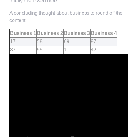
briefly discussed here.
A concluding thought about business to round off the
content.
Business 1
Business 2
Business 3
Business 4
17
58
69
97
37
55
11
42