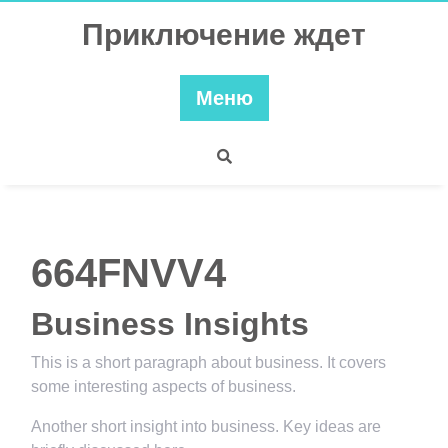
Перейти
Приключение ждет
к
содержимому
Меню
664FNVV4
Business Insights
This is a short paragraph about business. It covers
some interesting aspects of business.
Another short insight into business. Key ideas are