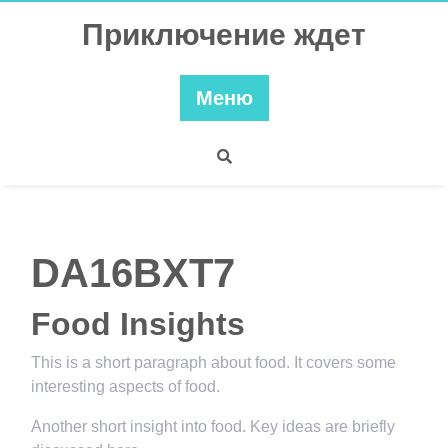
Перейти
Приключение ждет
к
содержимому
Меню
DA16BXT7
Food Insights
This is a short paragraph about food. It covers some
interesting aspects of food.
Another short insight into food. Key ideas are briefly