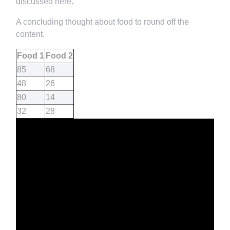
discussed here.
A concluding thought about food to round off the
content.
Food 1
Food 2
85
68
48
26
80
14
32
28