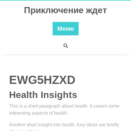
Перейти
Приключение ждет
к
содержимому
Меню
EWG5HZXD
Health Insights
This is a short paragraph about health. It covers some
interesting aspects of health.
Another short insight into health. Key ideas are briefly