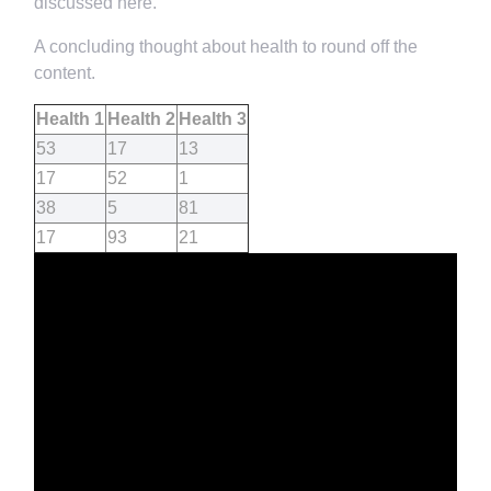
discussed here.
A concluding thought about health to round off the
content.
Health 1
Health 2
Health 3
53
17
13
17
52
1
38
5
81
17
93
21