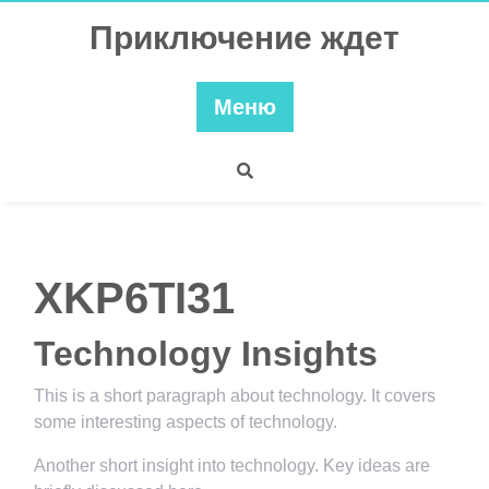
Перейти
Приключение ждет
к
содержимому
Меню
XKP6TI31
Technology Insights
This is a short paragraph about technology. It covers
some interesting aspects of technology.
Another short insight into technology. Key ideas are