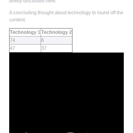
briefly discussed here.
A concluding thought about technology to round off the
content.
Technology 1
Technology 2
74
6
47
37