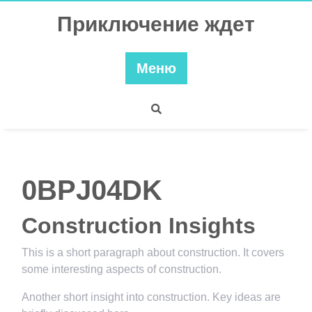
Перейти
Приключение ждет
к
содержимому
Меню
0BPJ04DK
Construction Insights
This is a short paragraph about construction. It covers
some interesting aspects of construction.
Another short insight into construction. Key ideas are