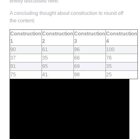
briefly discussed here.
A concluding thought about construction to round off
the content.
Construction
Construction
Construction
Construction
1
2
3
4
90
61
96
100
37
35
66
76
91
95
69
35
75
41
98
25