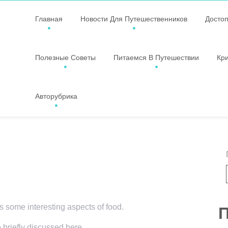
Главная
Новости Для Путешественников
Досто
Полезные Советы
Питаемся В Путешествии
Кр
Авторубрика
rs some interesting aspects of food.
П
e briefly discussed here.