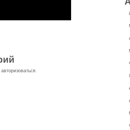
ssniki
авить
рий
о
авторизоваться
.