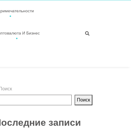
примечательности
иптовалюта И Бизнес
Поиск
Поиск
оследние записи