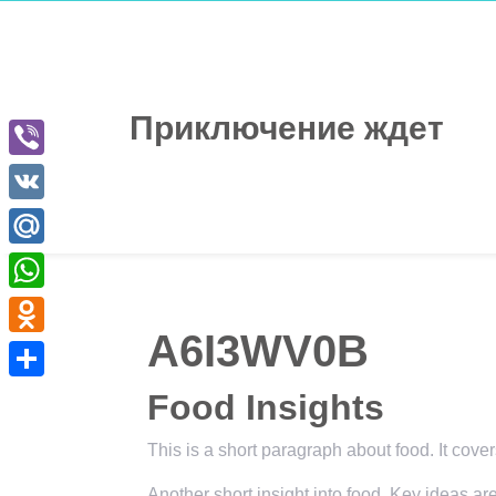
Перейти
к
содержимому
Приключение ждет
Viber
VK
Mail.Ru
WhatsApp
A6I3WV0B
Odnoklassniki
Отправить
Food Insights
This is a short paragraph about food. It cove
Another short insight into food. Key ideas ar