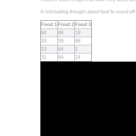
A concluding thought about food to round off 
Food 1
Food 2
Food 3
60
68
19
33
59
86
23
64
2
31
90
24