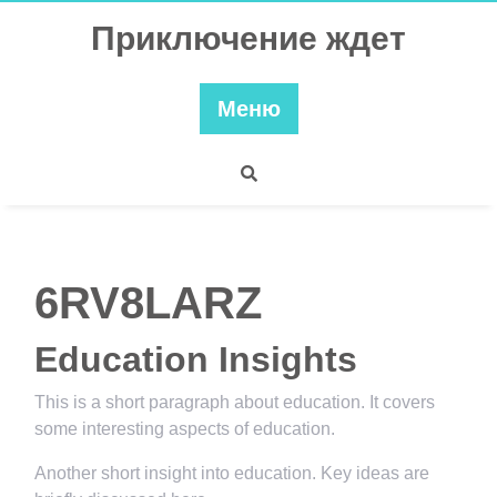
Перейти
Приключение ждет
к
содержимому
Меню
6RV8LARZ
Education Insights
This is a short paragraph about education. It covers
some interesting aspects of education.
Another short insight into education. Key ideas are