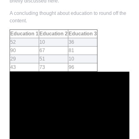
briefly discussed here.
A concluding thought about education to round off the
content.
Education 1
Education 2
Education 3
52
10
36
90
67
81
29
51
10
43
73
96