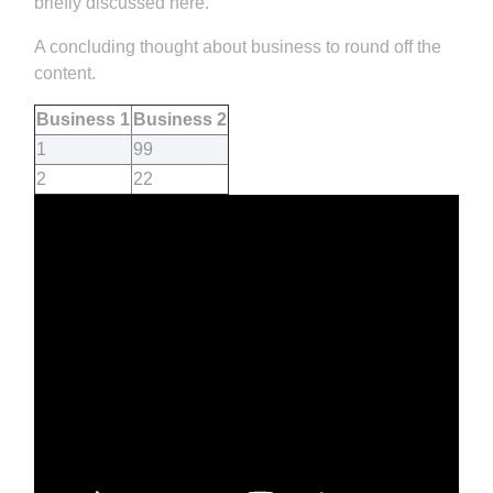
briefly discussed here.
A concluding thought about business to round off the
content.
Business 1
Business 2
1
99
2
22