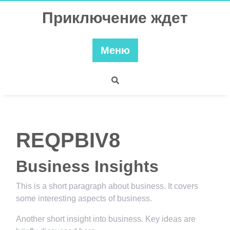
Перейти
Приключение ждет
к
содержимому
Меню
REQPBIV8
Business Insights
This is a short paragraph about business. It covers
some interesting aspects of business.
Another short insight into business. Key ideas are