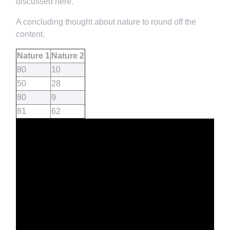
discussed here.
A concluding thought about nature to round off the
content.
Nature 1
Nature 2
80
10
50
28
80
9
81
62