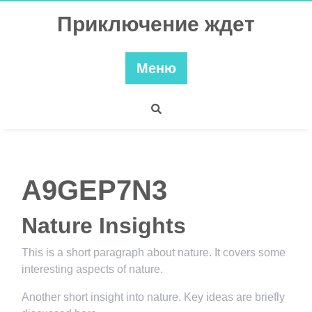
Перейти
Приключение ждет
к
содержимому
Меню
A9GEP7N3
Nature Insights
This is a short paragraph about nature. It covers some
interesting aspects of nature.
Another short insight into nature. Key ideas are briefly