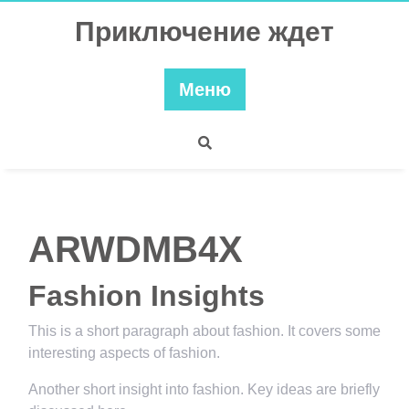
Перейти
Приключение ждет
к
содержимому
Меню
ARWDMB4X
Fashion Insights
This is a short paragraph about fashion. It covers some
interesting aspects of fashion.
Another short insight into fashion. Key ideas are briefly