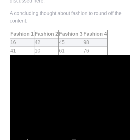
discussed here.
A concluding thought about fashion to round off the
content.
Fashion 1
Fashion 2
Fashion 3
Fashion 4
16
42
45
98
41
10
61
76