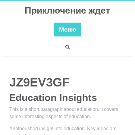
Перейти
Приключение ждет
к
содержимому
Меню
JZ9EV3GF
Education Insights
This is a short paragraph about education. It covers
some interesting aspects of education.
Another short insight into education. Key ideas are