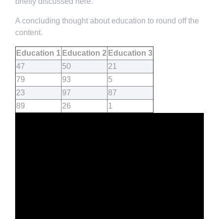
briefly discussed here.
A concluding thought about education to round off the
content.
Education 1
Education 2
Education 3
47
50
21
79
93
5
23
97
87
89
26
1